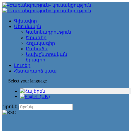
Գլխավոր
Մեր մասին
Կանոնադրություն
Ծրագիր
Հռչակագիր
Բանաձև
Նախընտրական
ծրագիր
Լուրեր
Հետադարձ կապ
Select your language
Որոնել