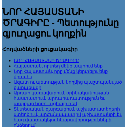
ՆՈՐ ՀԱՅԱՍՏԱՆԻ
ԾՐԱԳԻՐԸ - Պետությունը
գյուղացու կողքին
Հոդվածների ցուցակագիր
ՆՈՐ ՀԱՅԱՍՏԱՆԻ ԾՐԱԳԻՐԸ
Հայաստան, որտեղ մենք ապրում ենք
Նոր Հայաստան, որը մենք կերտելու ենք
միասին
Ազատ ու պետության կողմից պաշտպանված
քաղաքացի
Արդար կառավարում, օրինականության
հաստատում, արդարադատություն եւ
պայքար կոռուպցիայի դեմ
Տնտեսական զարգացում, աշխատատեղերի
ստեղծում, արժանապատիվ աշխատանքի եւ
հաց վաստակելու հնարավորությունների
ընձեռում