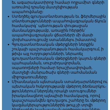
եւ ագարակատիրոջ համար ողջամիտ գների
առումով դրանց մատչելիության
ապահովմանը:
Ստեղծել գյուղատնտեսության եւ ֆերմերային
տնտեսությունների ապահովագրական ճկուն
համակարգ` պետության փութաջան
մասնակցությամբ, առաջին հերթին`
ապահովագրական վճարների մի մասի
փոխհատուցումը ստանձնելու իմաստով:
Գյուղատնտեսական մթերքների ներքին
շուկայի պաշտպանության համակարգում, ի
թիվս այլ ուղղությունների, ներառել
գյուղատնտեսական մթերքների կայուն գների
պահպանման, սուբսիդավորման,
սպառողների համար երաշխավորված,
մատչելի մանրածախ գների սահմանման
միջոցառումները:
Միասնական պետական ստան­դարտ­ներով ու
պետա­կան հսկո­ղությամբ մթերող ձեռնարկու­
թյուն­ներում ներդնել որակի ստու­գում­ներ
իրականացնող այնպիսի համակարգ, որով
կպաշտպանվեն գյուղացու շահերը եւ մթե­րող
կազ­մա­­կեր­պու­թյուն­ներին թույլ չի տրվի
ձեռնարկել կամայական գործողու­թյուն­ներ: