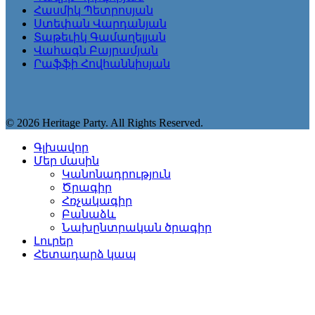
Հասմիկ Պետրոսյան
Ստեփան Վարդանյան
Տաթեւիկ Գամաղելյան
Վահագն Բայրամյան
Րաֆֆի Հովհաննիսյան
© 2026 Heritage Party. All Rights Reserved.
Գլխավոր
Մեր մասին
Կանոնադրություն
Ծրագիր
Հռչակագիր
Բանաձև
Նախընտրական ծրագիր
Լուրեր
Հետադարձ կապ