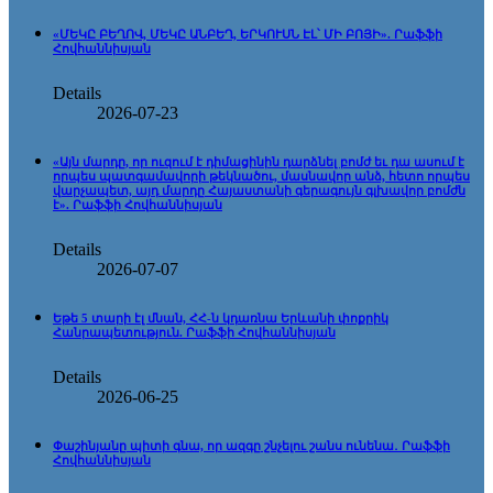
«ՄԵԿԸ ԲԵՂՈՎ, ՄԵԿԸ ԱՆԲԵՂ, ԵՐԿՈՒՍՆ ԷԼ՝ ՄԻ ԲՈՅԻ». Րաֆֆի
Հովհաննիսյան
Details
2026-07-23
«Այն մարդը, որ ուզում է դիմացինին դարձնել բոմժ եւ դա ասում է
որպես պատգամավորի թեկնածու, մասնավոր անձ, հետո որպես
վարչապետ, այդ մարդը Հայաստանի գերագույն գլխավոր բոմժն
է». Րաֆֆի Հովհաննիսյան
Details
2026-07-07
Եթե 5 տարի էլ մնան, ՀՀ-ն կդառնա Երևանի փոքրիկ
Հանրապետություն. Րաֆֆի Հովհաննիսյան
Details
2026-06-25
Փաշինյանը պիտի գնա, որ ազգը շնչելու շանս ունենա․ Րաֆֆի
Հովհաննիսյան