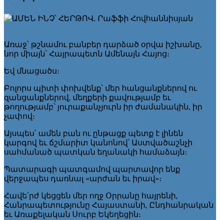
Առաջ՝ թշնամու բանբեր դարձած օրվա իշխանը,
նոր միայն՝ Հայրապետն Ամենայն Հայոց։
Եվ մնացածս։
Բոլորս պիտի փոխվենք՝ մեր հանցանքներով ու
զանցանքներով, մեղքերի քավությամբ եւ
թողությամբ՝ յուրաքանչյուրն իր ժամանակին, իր
չափով։
Այսպես՝ ամեն բան ու ընթացք պետք է լինեն
կարգով եւ ճշմարիտ կանոնով՝ Աստվածաշնչի
սահմանած պատկան եղանակի համաձայն։
Պատարագի պատգամով պարտավոր ենք
վերջապես դառնալ «արժան եւ իրավ»։
Հավե՛րժ կեցցեն մեր ողջ Օրրանը հայրենի,
Հանրապետությունը Հայաստանի, Ընդհանրական
եւ Առաքելական Սուրբ Եկեղեցին։