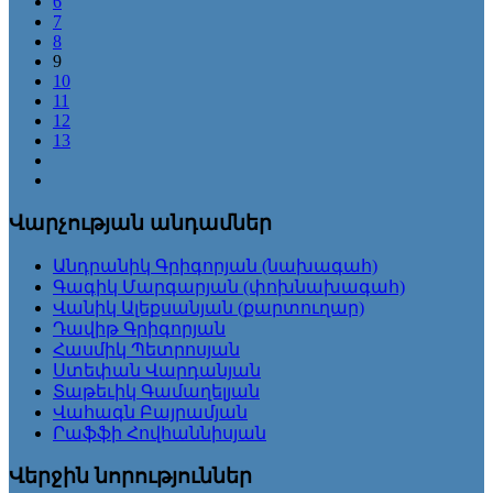
6
7
8
9
10
11
12
13
Վարչության անդամներ
Անդրանիկ Գրիգորյան (նախագահ)
Գագիկ Մարգարյան (փոխնախագահ)
Վանիկ Ալեքսանյան (քարտուղար)
Դավիթ Գրիգորյան
Հասմիկ Պետրոսյան
Ստեփան Վարդանյան
Տաթեւիկ Գամաղելյան
Վահագն Բայրամյան
Րաֆֆի Հովհաննիսյան
Վերջին նորություններ