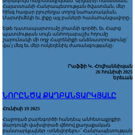
նորագույն հայրենազրկման՝ Արցախի հանձնման,
Հայաստանի Հանրապետության ծվատման, մեր
հինգ հազար բյուրեղյա տղոց նահատակման,
Մարտիմեկի եւ լիքը այլ բաների համահանցավորը։
Եթե դատապարտումը չհասնի գործի, եւ Հայոց
պատմության սույն անհոդաբաշխ հղումը
շարունակի մի ողջ Հայրենիքի անձնատրությունը՝
վա՛յ մեզ եւ մեր ոսկեղենիկ ժառանգությանը։
Րաֆֆի Կ
․
Հովհաննիսյան
26 հունիսի 2025
Երեւան
ՆՈՐԸՆԾԱ ՔԱՂԲԱՆՏԱՐԿՅԱԼԸ
Հունիսի 19 2025
Հաջողած բարեգործի հանդեպ անհետաքրքիր
մարդուկի վախվորած վճռով քաղաքական
բանտարկյալներ «տնեվորելու»՝ Հանրապետության