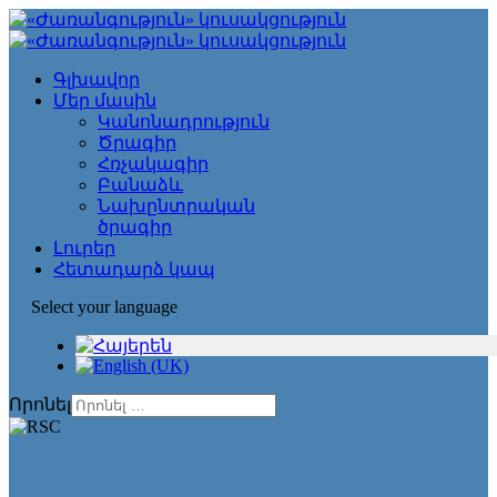
Գլխավոր
Մեր մասին
Կանոնադրություն
Ծրագիր
Հռչակագիր
Բանաձև
Նախընտրական
ծրագիր
Լուրեր
Հետադարձ կապ
Select your language
Որոնել