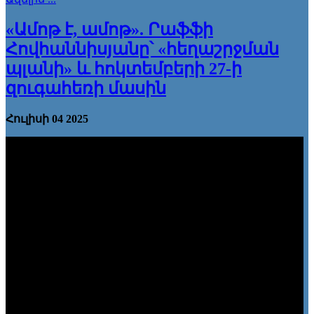
«Ամոթ է, ամոթ». Րաֆֆի
Հովհաննիսյանը՝ «հեղաշրջման
պլանի» և հոկտեմբերի 27-ի
զուգահեռի մասին
Հուլիսի 04 2025