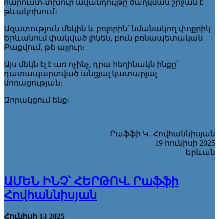
հարուստ-տխուր ավանդույթը ծաղկման շրջան է
թևակոխում։
Ազատություն մեկին և բոլորին՝ նմանակող փոքրիկ
Երևանում փակված լինեն, բուն բռնապետական
Բաքվում, թե այլուր։
Այս մեկն էլ է առ ոչինչ, դրա հեղինակն ինքը՝
դատապարտված անցյալ կատարյալ
մոռացության։
Զորակցում ենք։
Րաֆֆի Կ․ Հովհաննիսյան
19 հունիսի 2025
Երևան
ԱՄԵՆ ԻՆՉ՝ ՀԵՐԹՈՎ. Րաֆֆի
Հովհաննիսյան
Հունիսի 13 2025