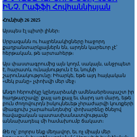
ԻՆՉ. Րաֆֆի Հովհաննիսյան
Հունիսի 26 2025
Այսպես էլ պիտի լիներ։
Սրբազանն ու հայրենակիցները հաջորդ
քաղբանտարկյալներն են, արդեն կարեւոր չէ՝
հերթական, թե արտահերթ։
Այս փաստագրումից այն կողմ, սակայն, անջրպետ
է, հարատև ունայնություն է եւ նույնի
շարունակությունը: Իհարկե, եթե այդ հայկական
«մեկ բանը» չփոխվի մեր մեջ։
Անգո հերոսիկը կընդարձակի ամենաերեսպաշտ իր
հաղթարշավը՝ քայլ առ քայլ եւ մարդ առ մարդ, եթե
բուն ժողովուրդն իսկույնեւեթ չհրաժարվի կուռքերի
միագլուխ շարահանդեսից՝ փոխարենը ծնելով
հավաքական պատասխանատվությամբ
աննախադեպ մի համախումբ ճակատ։
Թե ոչ՝ բոլորս ենք մեղավոր, եւ ոչ միայն մեր