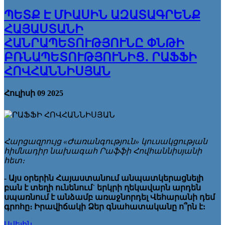
ՊԵՏՔ Է ՄԻԱՍԻՆ ԱԶԱՏԱԳՐԵՆՔ
ՀԱՅԱՍՏԱՆԻ
ՀԱՆՐԱՊԵՏՈՒԹՅՈՒՆԸ ՓՆԹԻ
ԲՌՆԱՊԵՏՈՒԹՅՈՒՆԻՑ․ ՐԱՖՖԻ
ՀՈՎՀԱՆՆԻՍՅԱՆ
Հուլիսի 09 2025
Հարցազրույց «Ժառան­գություն» կուսակցության
հիմնադիր նախագահ Րաֆֆի Հովհաննիսյանի
հետ։
- Այս օրերին Հայաստանում անպատկերացնելի
բան է տեղի ունենում` երկրի ղեկավարն արդեն
սպառնում է անձամբ առաջնորդել Վեհարանի դեմ
գրոհը։ Իրավիճակի Ձեր գնահատականը ո՞րն է:
Ավելին ...