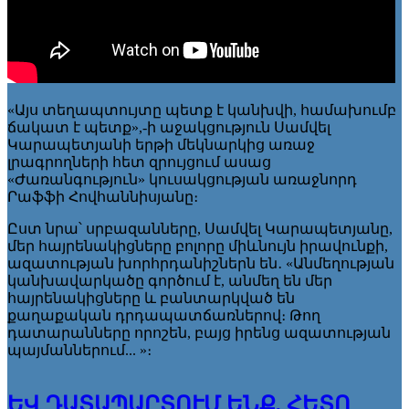
«Այս տեղապտույտը պետք է կանխվի, համախումբ
ճակատ է պետք»,-ի աջակցություն Սամվել
Կարապետյանի երթի մեկնարկից առաջ
լրագրողների հետ զրույցում ասաց
«Ժառանգություն» կուսակցության առաջնորդ
Րաֆֆի Հովհաննիսյանը։
Ըստ նրա՝ սրբազանները, Սամվել Կարապետյանը,
մեր հայրենակիցները բոլորը միևնույն իրավունքի,
ազատության խորհրդանիշներն են․ «Անմեղության
կանխավարկածը գործում է, անմեղ են մեր
հայրենակիցները և բանտարկված են
քաղաքական դրդապատճառներով։ Թող
դատարանները որոշեն, բայց իրենց ազատության
պայմաններում... »։
ԵՎ ԴԱՏԱՊԱՐՏՈՒՄ ԵՆՔ, ՀԵՏՈ