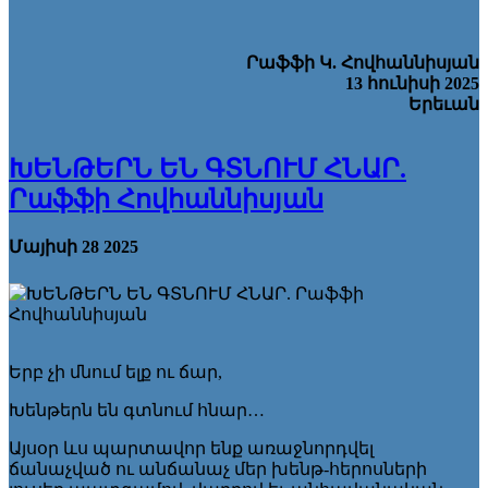
Րաֆֆի Կ.
Հովհաննիսյան
13 հունիսի 2025
Երեւան
ԽԵՆԹԵՐՆ ԵՆ ԳՏՆՈՒՄ ՀՆԱՐ.
Րաֆֆի Հովհաննիսյան
Մայիսի 28 2025
Երբ չի մնում ելք ու ճար,
Խենթերն են գտնում հնար…
Այսօր ևս պարտավոր ենք առաջնորդվել
ճանաչված ու անճանաչ մեր խենթ-հերոսների