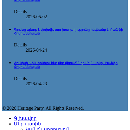
Details
2026-05-02
Գլուխը պետք է փոխվի, այս խաղաղությունը հեգնանք է. Րաֆֆի
Հովհաննիսյան
Details
2026-04-24
Հունիսի 8-ին տոնելու ենք մեր վերածննդի մեկնարկը․ Րաֆֆի
Հովհաննիսյան
Details
2026-04-23
© 2026 Heritage Party. All Rights Reserved.
Գլխավոր
Մեր մասին
Կանոնադրություն