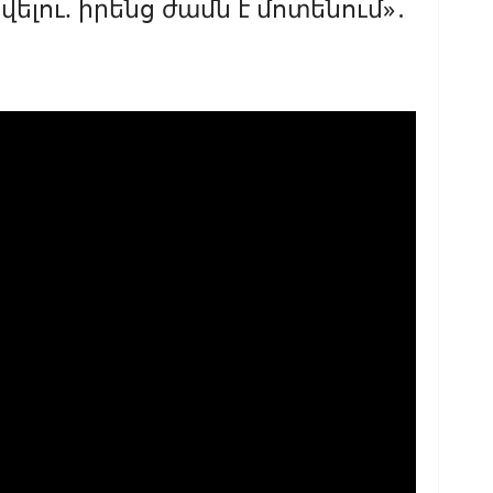
ելու. իրենց ժամն է մոտենում»․