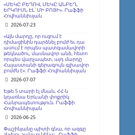
«ՄԵԿԸ ԲԵՂՈՎ, ՄԵԿԸ ԱՆԲԵՂ,
ԵՐԿՈՒՍՆ ԷԼ՝ ՄԻ ԲՈՅԻ». Րաֆֆի
Հովհաննիսյան
Details
2026-07-23
«Այն մարդը, որ ուզում է
դիմացինին դարձնել բոմժ եւ դա
ասում է որպես պատգամավորի
թեկնածու, մասնավոր անձ, հետո
որպես վարչապետ, այդ մարդը
Հայաստանի գերագույն գլխավոր
բոմժն է». Րաֆֆի Հովհաննիսյան
Details
2026-07-07
Եթե 5 տարի էլ մնան, ՀՀ-ն
կդառնա Երևանի փոքրիկ
Հանրապետություն. Րաֆֆի
Հովհաննիսյան
Details
2026-06-25
Փաշինյանը պիտի գնա, որ ազգը
շնչելու շանս ունենա․ Րաֆֆի