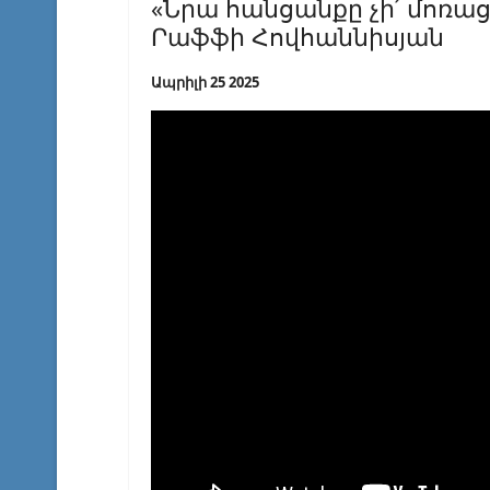
«Նրա հանցանքը չի՛ մոռացվ
Րաֆֆի Հովհաննիսյան
Ապրիլի 25 2025