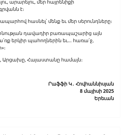
ւ, արարելու, մեր հայրենիքի
րվանն է։
ապարհով հասնել՝ մենք եւ մեր սերունդները։
ատնության դավադիր բառապաշարից այն
ա՛ռք երկիր պահողներին եւ… հառա՛ջ,
»։
ին, Արցախը, Հայաստանը համայն։
Րաֆֆի Կ
․
Հովհաննիսյան
8 մայիսի 2025
Երեւան