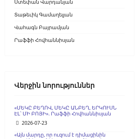
Ստեփան Վարդանյան
Տաթեւիկ Գամաղելյան
Վահագն Բայրամյան
Րաֆֆի Հովհաննիսյան
Վերջին նորություններ
«ՄԵԿԸ ԲԵՂՈՎ, ՄԵԿԸ ԱՆԲԵՂ, ԵՐԿՈՒՍՆ
ԷԼ՝ ՄԻ ԲՈՅԻ». Րաֆֆի Հովհաննիսյան
Details
2026-07-23
«Այն մարդը, որ ուզում է դիմացինին