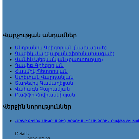
Վարչության անդամներ
Անդրանիկ Գրիգորյան (նախագահ)
Գագիկ Մարգարյան (փոխնախագահ)
Վանիկ Ալեքսանյան (քարտուղար)
Դավիթ Գրիգորյան
Հասմիկ Պետրոսյան
Ստեփան Վարդանյան
Տաթեւիկ Գամաղելյան
Վահագն Բայրամյան
Րաֆֆի Հովհաննիսյան
Վերջին նորություններ
«ՄԵԿԸ ԲԵՂՈՎ, ՄԵԿԸ ԱՆԲԵՂ, ԵՐԿՈՒՍՆ ԷԼ՝ ՄԻ ԲՈՅԻ». Րաֆֆի Հովհա
Details