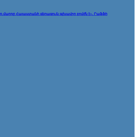
յդ մարդը Հայաստանի գերագույն գլխավոր բոմժն է». Րաֆֆի