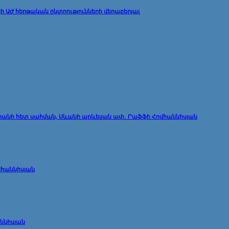
ի ԱԺ հերթական ընտրությունների վերաբերյալ
 Իրանի հետ սահման, Սևանի արևելյան ափ․ Րաֆֆի Հովհաննիսյան
վհաննիսյան
աննիսյան