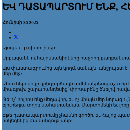
ԵՎ ԴԱՏԱՊԱՐՏՈՒՄ ԵՆՔ, Հ
Հունիսի 26 2025
Այսպես էլ պիտի լիներ։
Սրբազանն ու հայրենակիցները հաջորդ քաղբանտարկ
Այս փաստագրումից այն կողմ, սակայն, անջրպետ է, 
մեր մեջ։
Անգո հերոսիկը կընդարձակի ամենաերեսպաշտ իր հաղ
միագլուխ շարահանդեսից՝ փոխարենը ծնելով 
Թե ոչ՝ բոլորս ենք մեղավոր, եւ ոչ միայն մեր նո
բյուրեղյա տղոց նահատակման, Մարտիմեկի եւ լիքը
Եթե դատապարտումը չհասնի գործի, եւ Հայոց պատմո
ոսկեղենիկ ժառանգությանը։