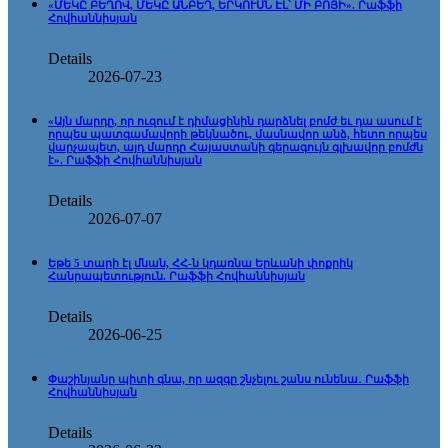
«ՄԵԿԸ ԲԵՂՈՎ, ՄԵԿԸ ԱՆԲԵՂ, ԵՐԿՈՒՍՆ ԷԼ՝ ՄԻ ԲՈՅԻ». Րաֆֆի
Հովհաննիսյան
Details
2026-07-23
«Այն մարդը, որ ուզում է դիմացինին դարձնել բոմժ եւ դա ասում է
որպես պատգամավորի թեկնածու, մասնավոր անձ, հետո որպես
վարչապետ, այդ մարդը Հայաստանի գերագույն գլխավոր բոմժն
է». Րաֆֆի Հովհաննիսյան
Details
2026-07-07
Եթե 5 տարի էլ մնան, ՀՀ-ն կդառնա Երևանի փոքրիկ
Հանրապետություն. Րաֆֆի Հովհաննիսյան
Details
2026-06-25
Փաշինյանը պիտի գնա, որ ազգը շնչելու շանս ունենա․ Րաֆֆի
Հովհաննիսյան
Details