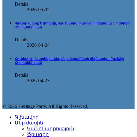
Details
2026-05-02
Գլուխը պետք է փոխվի, այս խաղաղությունը հեգնանք է. Րաֆֆի
Հովհաննիսյան
Details
2026-04-24
Հունիսի 8-ին տոնելու ենք մեր վերածննդի մեկնարկը․ Րաֆֆի
Հովհաննիսյան
Details
2026-04-23
© 2026 Heritage Party. All Rights Reserved.
Գլխավոր
Մեր մասին
Կանոնադրություն
Ծրագիր