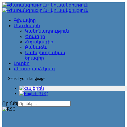
Գլխավոր
Մեր մասին
Կանոնադրություն
Ծրագիր
Հռչակագիր
Բանաձև
Նախընտրական
ծրագիր
Լուրեր
Հետադարձ կապ
Select your language
Որոնել