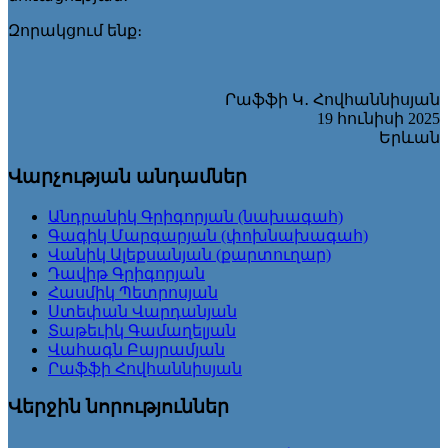
Զորակցում ենք։
Րաֆֆի Կ․ Հովհաննիսյան
19 հունիսի 2025
Երևան
Վարչության անդամներ
Անդրանիկ Գրիգորյան (նախագահ)
Գագիկ Մարգարյան (փոխնախագահ)
Վանիկ Ալեքսանյան (քարտուղար)
Դավիթ Գրիգորյան
Հասմիկ Պետրոսյան
Ստեփան Վարդանյան
Տաթեւիկ Գամաղելյան
Վահագն Բայրամյան
Րաֆֆի Հովհաննիսյան
Վերջին նորություններ