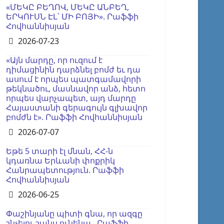
«ՄԵԿԸ ԲԵՂՈՎ, ՄԵԿԸ ԱՆԲԵՂ,
ԵՐԿՈՒՍՆ ԷԼ՝ ՄԻ ԲՈՅԻ». Րաֆֆի
Հովհաննիսյան
Details
2026-07-23
«Այն մարդը, որ ուզում է
դիմացինին դարձնել բոմժ եւ դա
ասում է որպես պատգամավորի
թեկնածու, մասնավոր անձ, հետո
որպես վարչապետ, այդ մարդը
Հայաստանի գերագույն գլխավոր
բոմժն է». Րաֆֆի Հովհաննիսյան
Details
2026-07-07
Եթե 5 տարի էլ մնան, ՀՀ-ն
կդառնա Երևանի փոքրիկ
Հանրապետություն. Րաֆֆի
Հովհաննիսյան
Details
2026-06-25
Փաշինյանը պիտի գնա, որ ազգը
շնչելու շանս ունենա․ Րաֆֆի