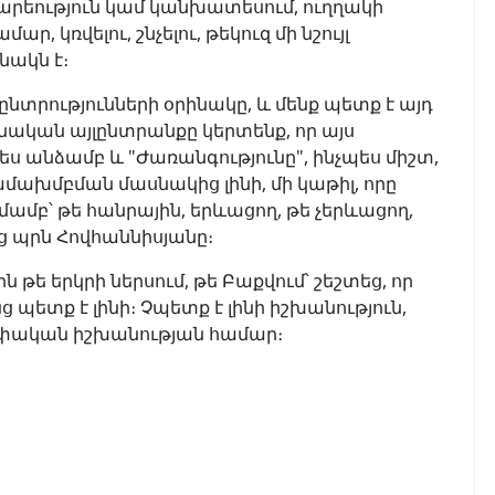
րգարեություն կամ կանխատեսում, ուղղակի
կռվելու, շնչելու, թեկուզ մի նշույլ
նակն է։
 ընտրությունների օրինակը, և մենք պետք է այդ
նական այլընտրանքը կերտենք, որ այս
ր ես անձամբ և "Ժառանգությունը", ինչպես միշտ,
մախմբման մասնակից լինի, մի կաթիլ, որը
բ՝ թե հանրային, երևացող, թե չերևացող,
ց պրն Հովհաննիսյանը։
թե երկրի ներսում, թե Բաքվում՝ շեշտեց, որ
պետք է լինի։ Չպետք է լինի իշխանություն,
եփական իշխանության համար։