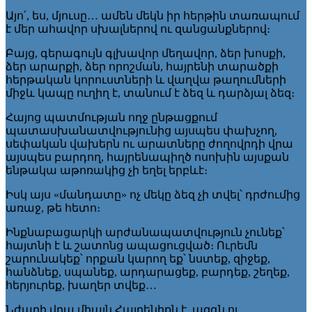
Այո՛, ես, մյուսը… ամեն մեկն իր հերթին տառապում
է մեր ահավոր սխալներով ու զանցանքներով։
Բայց, գերագույն գլխավոր մեղավոր, ձեր խոսքի,
ձեր արարքի, ձեր որոշման, հայրենի տարածքի
հերթական կորուստների և վաղվա թաղումների
միջև կապը ուղիղ է, տանում է ձեզ և դարձյալ ձեզ։
Հայոց պատմության ողջ ընթացքում
պատասխանատվությունից այսպես փախչող,
սեփական վախերն ու արատները ժողովրդի վրա
այսպես բարդող, հայրենապիղծ ոսոխին այսքան
ենթակա աթոռակից չի եղել երբևէ։
Իսկ այս «մանդատը» ոչ մեկը ձեզ չի տվել՝ դրժումից
առաջ, թե հետո։
Ինքնաբացարկի արժանապատվություն չունեք՝
հայտնի է և շատոնց ապացուցված։ Ուրեմն
շարունակեք՝ որքան կարող եք՝ նստեք, զիջեք,
հանձնեք, սպանեք, արդարացեք, բարդեք, շեղեք,
հերյուրեք, խաղեր տվեք…
Նժարի վրա միայն Հայրենիքն է, ազգն ու