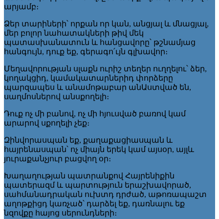
արյամբ։
Ձեր տարիների՝ որքան որ կան, անցյալ և մնացյալ,
մեր բոլոր նահատակների թիվ մեկ
պատասխանատուն և հանցավորը՝ թշնամյաց
հանգույն, դուք եք, գերագո՛ւյն գլխավոր։
Մեղավորության սլաքն ուրիշ տեղեր ուղղելու՝ ձեր,
կողակցիդ, կամակատարներիդ փորձերը
պարզապես և անամոթաբար անԱստված են,
սաղմոսներով անսքողելի։
Դուք ոչ մի բանով, ոչ մի հյուսված բառով կամ
արարով սքողելի չեք։
Զինվորասպան եք, քաղաքացիասպան և
հայրենասպան՝ ոչ միայն երեկ կամ այսօր, այլև
յուրաքանչյուր բացվող օր։
Խաղաղության պատրանքով Հայրենիքին
պատերազմ և պարտություն երաշխավորած,
սահմանադրական ուխտդ դրժած, աթոռապաշտ
աղոթքիցդ կառչած՝ դարձել եք, դառնալու եք
նզովքը հայոց սերունդների։