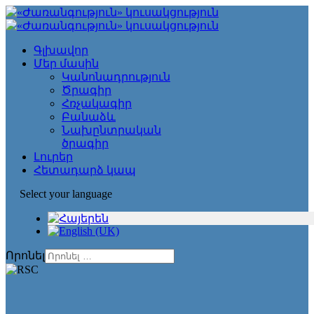
Գլխավոր
Մեր մասին
Կանոնադրություն
Ծրագիր
Հռչակագիր
Բանաձև
Նախընտրական
ծրագիր
Լուրեր
Հետադարձ կապ
Select your language
Որոնել