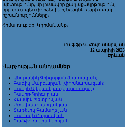
պետությունը, մի լուսավոր քաղաքակրթություն,
որը տևապես փորձեցին ոչնչացնել չարի օտար
իշխանությունները։
Հիմա դուք եք։ Կդիմանանք։
Րաֆֆի Կ. Հովհաննիսյան
12 ապրիլի 2023
Երևան
Վարչության անդամներ
Անդրանիկ Գրիգորյան (նախագահ)
Գագիկ Մարգարյան (փոխնախագահ)
Վանիկ Ալեքսանյան (քարտուղար)
Դավիթ Գրիգորյան
Հասմիկ Պետրոսյան
Ստեփան Վարդանյան
Տաթեւիկ Գամաղելյան
Վահագն Բայրամյան
Րաֆֆի Հովհաննիսյան