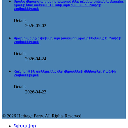
Սրանց վերարտադրվելու դեպքում չենք ունենա Երևան և մարզեր,
Իրանի հետ սահման, Սևանի արևելյան ափ․ Րաֆֆի
Հովհաննիսյան
Details
2026-05-02
Գլուխը պետք է փոխվի, այս խաղաղությունը հեգնանք է. Րաֆֆի
Հովհաննիսյան
Details
2026-04-24
Հունիսի 8-ին տոնելու ենք մեր վերածննդի մեկնարկը․ Րաֆֆի
Հովհաննիսյան
Details
2026-04-23
© 2026 Heritage Party. All Rights Reserved.
Գլխավոր