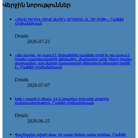
Վերջին նորություններ
«ՄԵԿԸ ԲԵՂՈՎ, ՄԵԿԸ ԱՆԲԵՂ, ԵՐԿՈՒՍՆ ԷԼ՝ ՄԻ ԲՈՅԻ». Րաֆֆի
Հովհաննիսյան
Details
2026-07-23
«Այն մարդը, որ ուզում է դիմացինին դարձնել բոմժ եւ դա ասում է
որպես պատգամավորի թեկնածու, մասնավոր անձ, հետո որպես
վարչապետ, այդ մարդը Հայաստանի գերագույն գլխավոր բոմժն
է». Րաֆֆի Հովհաննիսյան
Details
2026-07-07
Եթե 5 տարի էլ մնան, ՀՀ-ն կդառնա Երևանի փոքրիկ
Հանրապետություն. Րաֆֆի Հովհաննիսյան
Details
2026-06-25
Փաշինյանը պիտի գնա, որ ազգը շնչելու շանս ունենա․ Րաֆֆի