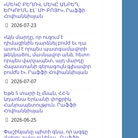
«ՄԵԿԸ ԲԵՂՈՎ, ՄԵԿԸ ԱՆԲԵՂ,
ԵՐԿՈՒՍՆ ԷԼ՝ ՄԻ ԲՈՅԻ». Րաֆֆի
Հովհաննիսյան
Details
2026-07-23
«Այն մարդը, որ ուզում է
դիմացինին դարձնել բոմժ եւ դա
ասում է որպես պատգամավորի
թեկնածու, մասնավոր անձ, հետո
որպես վարչապետ, այդ մարդը
Հայաստանի գերագույն գլխավոր
բոմժն է». Րաֆֆի Հովհաննիսյան
Details
2026-07-07
Եթե 5 տարի էլ մնան, ՀՀ-ն
կդառնա Երևանի փոքրիկ
Հանրապետություն. Րաֆֆի
Հովհաննիսյան
Details
2026-06-25
Փաշինյանը պիտի գնա, որ ազգը
շնչելու շանս ունենա․ Րաֆֆի