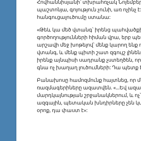
Հովհաննիսյանի՝ տխրահռչակ Նոյեմբերի
պաշտոնյա, գոյություն չունի, առ ոչինչ
հանգուցալուծումը ստանա:
«Թեև կա մեծ վտանգ՝ իրենց պահվածքի
գործողությունների հիման վրա, երբ
արշավի մեջ խոթելով՝ մենք կարող ենք 
վտանգ, և մենք պիտի շատ զգույշ լինե
իրենք այնպիսի սադրանք չստեղծեն, ո
գնա ոչ խաղաղ լուծումների: Դա պետք 
Բանախոսը համոզմունք հայտնեց, որ մե
ռազմագերիները ազատվեն. «...Եվ ազա
մարդկայնության շրջանակներում, և ոչ
ազգային, պետական խնդիրները չեն կար
օրոք, դա փաստ է»: