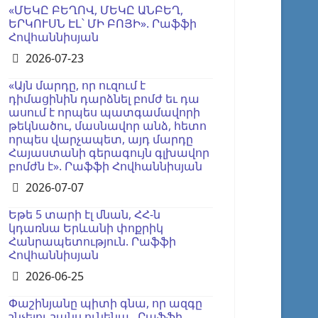
«ՄԵԿԸ ԲԵՂՈՎ, ՄԵԿԸ ԱՆԲԵՂ,
ԵՐԿՈՒՍՆ ԷԼ՝ ՄԻ ԲՈՅԻ». Րաֆֆի
Հովհաննիսյան
Details
2026-07-23
«Այն մարդը, որ ուզում է
դիմացինին դարձնել բոմժ եւ դա
ասում է որպես պատգամավորի
թեկնածու, մասնավոր անձ, հետո
որպես վարչապետ, այդ մարդը
Հայաստանի գերագույն գլխավոր
բոմժն է». Րաֆֆի Հովհաննիսյան
Details
2026-07-07
Եթե 5 տարի էլ մնան, ՀՀ-ն
կդառնա Երևանի փոքրիկ
Հանրապետություն. Րաֆֆի
Հովհաննիսյան
Details
2026-06-25
Փաշինյանը պիտի գնա, որ ազգը
շնչելու շանս ունենա․ Րաֆֆի