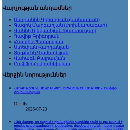
Վարչության անդամներ
Անդրանիկ Գրիգորյան (նախագահ)
Գագիկ Մարգարյան (փոխնախագահ)
Վանիկ Ալեքսանյան (քարտուղար)
Դավիթ Գրիգորյան
Հասմիկ Պետրոսյան
Ստեփան Վարդանյան
Տաթեւիկ Գամաղելյան
Վահագն Բայրամյան
Րաֆֆի Հովհաննիսյան
Վերջին նորություններ
«ՄԵԿԸ ԲԵՂՈՎ, ՄԵԿԸ ԱՆԲԵՂ, ԵՐԿՈՒՍՆ ԷԼ՝ ՄԻ ԲՈՅԻ». Րաֆֆի
Հովհաննիսյան
Details
2026-07-23
«Այն մարդը, որ ուզում է դիմացինին դարձնել բոմժ եւ դա ասում է
որպես պատգամավորի թեկնածու, մասնավոր անձ, հետո որպես
վարչապետ, այդ մարդը Հայաստանի գերագույն գլխավոր բոմժն