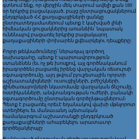
գտնում ենք, որ վերջին մեկ տարում ավելի քան 180
օր երկրից բացակայած, բայց ընտրացուցակներում
ընդգրկված ՀՀ քաղաքացիների ցանկը
ընտրատեղամասերում պետք է կախված լինի
հիմնական ցուցակներից առանձին՝ նպատակ
ունենալով բացառել երկրից բացակայող
քաղաքացիների փոխարեն քվեարկելու դեպքերը:
Բոլոր թեկնածուները՝ ներառյալ գործող
նախագահը, պետք է պարտավորություն
ստանձնեն (եւ ոչ թե խոսքով, այլ գործնականում
իրագործեն) բացառել իրենց վարչական ռեսուրսի
օգտագործումը, այդ թվում՝բյուջետային ոլորտի
աշխատակիցների՝ ուսուցիչների, բժիշկների,
զինծառայողների նկատմամբ վարչական ճնշումը,
ոստիկանների, անվտանգության ուժերի, բանակի
օգտագործումը ընտրական գործընթացներում։
Պետք է բացառել որեւէ եղանակով վախի մթնլորոտ
ստեղծելու եւ մանաւանդ պետական
համակարգում աշխատանքի ընդգրկուած
քաղաքացիների ահաբեկելու արատաւոր
գործելակերպը:
Ցանկացած ընտրական զեղծարարություն կամ