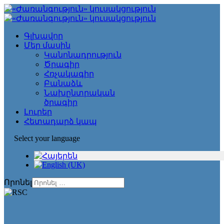
Գլխավոր
Մեր մասին
Կանոնադրություն
Ծրագիր
Հռչակագիր
Բանաձև
Նախընտրական
ծրագիր
Լուրեր
Հետադարձ կապ
Select your language
Որոնել