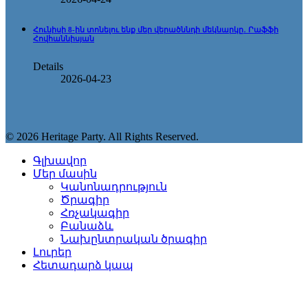
Հունիսի 8-ին տոնելու ենք մեր վերածննդի մեկնարկը․ Րաֆֆի
Հովհաննիսյան
Details
2026-04-23
© 2026 Heritage Party. All Rights Reserved.
Գլխավոր
Մեր մասին
Կանոնադրություն
Ծրագիր
Հռչակագիր
Բանաձև
Նախընտրական ծրագիր
Լուրեր
Հետադարձ կապ