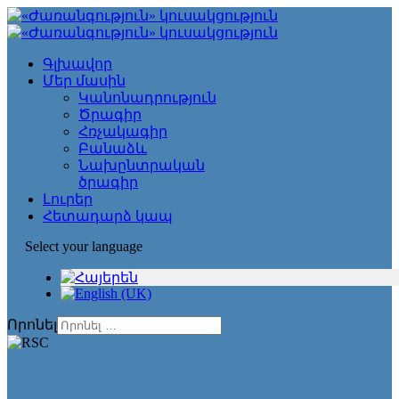
Գլխավոր
Մեր մասին
Կանոնադրություն
Ծրագիր
Հռչակագիր
Բանաձև
Նախընտրական
ծրագիր
Լուրեր
Հետադարձ կապ
Select your language
Որոնել