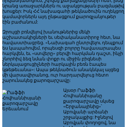
հիվանդանոցում, շփվեց քաղաքացիների հետ, լսեց
նրանց առաջարկներն ու աջակցության բազմաթիվ
խոսքեր: Իսկ ՀՀ նախագահի թեկնածուին ուղեկցող
կամավորներն այդ ընթացքում քարոզչանյութեր
էին բաժանում:
Զրույցի բռնվելով խանութներից մեկի
աշխատակիցների եւ սեփականատիրոջ հետ, նա
հավաստիացրեց. «Նախագահ ընտրվելու դեպքում
ես կապահովեմ, որպեսզի բոլորը հավասարապես
հարկվեն, եւ «ստվերը» բերվի հարկման դաշտ, ինչի
շնորհիվ ձեզ նման փոքր ու միջին բիզնեսի
ներկայացուցիչների հարկային բեռն էապես
կթեթեւանա»: Ապա թեկնածուն անակնկալ այցեց
մի վարսավիրանոց, ուր հարդարվելուց հետո
շարունակեց քարոզարշավը:
Այսօր Րաֆֆի
Հովհաննիսյանը
քարոզարշավը սկսեց
«Շրջանայինից»՝
Աբովյանի արձանի
շրջակայքից: Իջնելով
Աբովյան փողոցով, նա