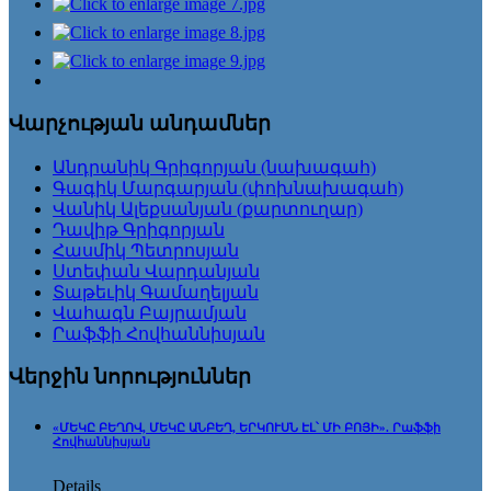
Վարչության անդամներ
Անդրանիկ Գրիգորյան (նախագահ)
Գագիկ Մարգարյան (փոխնախագահ)
Վանիկ Ալեքսանյան (քարտուղար)
Դավիթ Գրիգորյան
Հասմիկ Պետրոսյան
Ստեփան Վարդանյան
Տաթեւիկ Գամաղելյան
Վահագն Բայրամյան
Րաֆֆի Հովհաննիսյան
Վերջին նորություններ
«ՄԵԿԸ ԲԵՂՈՎ, ՄԵԿԸ ԱՆԲԵՂ, ԵՐԿՈՒՍՆ ԷԼ՝ ՄԻ ԲՈՅԻ». Րաֆֆի
Հովհաննիսյան
Details