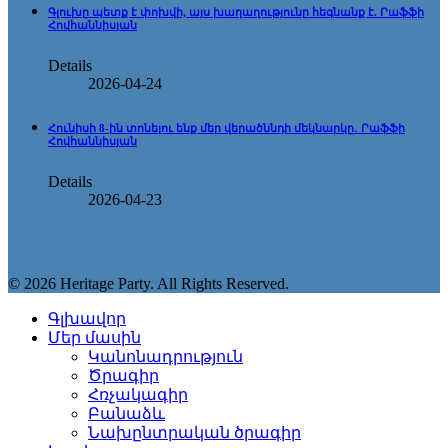
Գլուխը պետք է փոխվի, այս խաղաղությունը հեգնանք է. Րաֆֆի
Հովհաննիսյան
Details
2026-04-24
Հունիսի 8-ին տոնելու ենք մեր վերածննդի մեկնարկը․ Րաֆֆի
Հովհաննիսյան
Details
2026-04-23
© 2026 Heritage Party. All Rights Reserved.
Գլխավոր
Մեր մասին
Կանոնադրություն
Ծրագիր
Հռչակագիր
Բանաձև
Նախընտրական ծրագիր