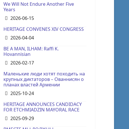
We Will Not Endure Another Five
Years
Details
2026-06-15
HERITAGE CONVENES XIV CONGRESS
Details
2026-04-04
BE A MAN, ILHAM: Raffi K.
Hovannisian
Details
2026-02-17
Маленькие люди хотят походить на
крупных диктаторов – Ованнисян о
планах властей Армении
Details
2025-10-24
HERITAGE ANNOUNCES CANDIDACY
FOR ETCHMIADZIN MAYORAL RACE
Details
2025-09-29