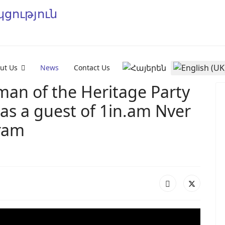
Select your language
ut Us
News
Contact Us
rman of the Heritage Party
was a guest of 1in.am Nver
ram